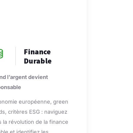
Finance
Durable
d l’argent devient
ponsable
onomie européenne, green
s, critères ESG : naviguez
 la révolution de la finance
ble et identifiez les