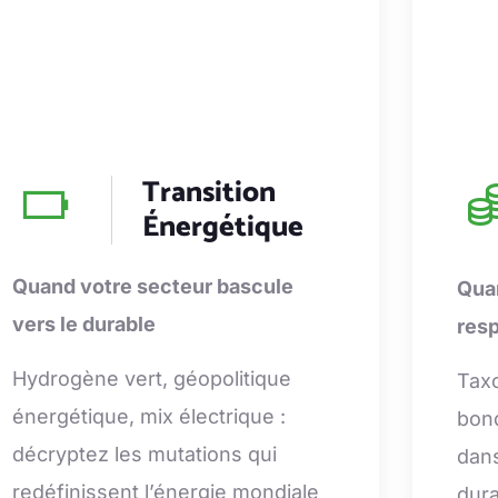
Transition
Énergétique
Quand votre secteur bascule
Quan
vers le durable
res
Hydrogène vert, géopolitique
Tax
énergétique, mix électrique :
bond
décryptez les mutations qui
dans
redéfinissent l’énergie mondiale
dura