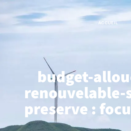
ACCUEIL
budget-allou
renouvelable-
preserve : foc