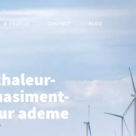
A PROPOS
CONTACT
BLOG
chaleur-
uasiment-
leur ademe