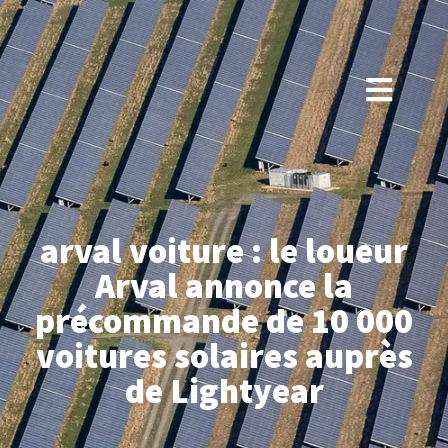
arval voiture : le loueur
Arval annonce la
précommande de 10 000
voitures solaires auprès
de Lightyear