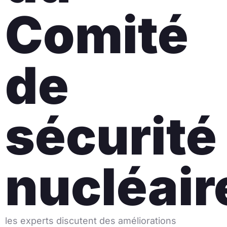
Comité
de
sécurité
nucléair
les experts discutent des améliorations